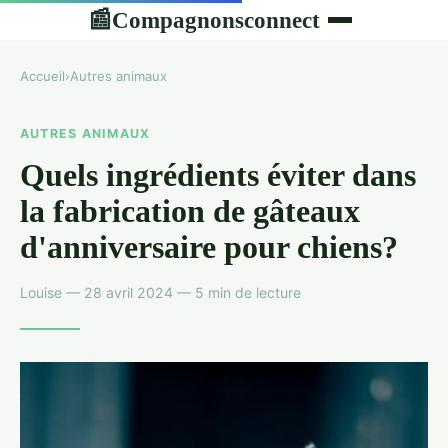
Compagnonsconnect
📰
Accueil
›
Autres animaux
AUTRES ANIMAUX
Quels ingrédients éviter dans
la fabrication de gâteaux
d'anniversaire pour chiens?
Louise — 28 avril 2024 — 5 min de lecture