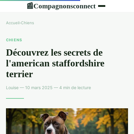
Compagnonsconnect
📰
Accueil
›
Chiens
CHIENS
Découvrez les secrets de
l'american staffordshire
terrier
Louise — 10 mars 2025 — 4 min de lecture