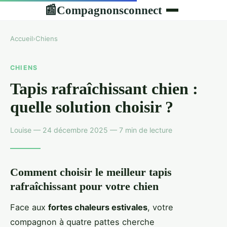
Compagnonsconnect
📰
Accueil
›
Chiens
CHIENS
Tapis rafraîchissant chien :
quelle solution choisir ?
Louise — 24 décembre 2025 — 7 min de lecture
Comment choisir le meilleur tapis
rafraîchissant pour votre chien
Face aux
fortes chaleurs estivales
, votre
compagnon à quatre pattes cherche