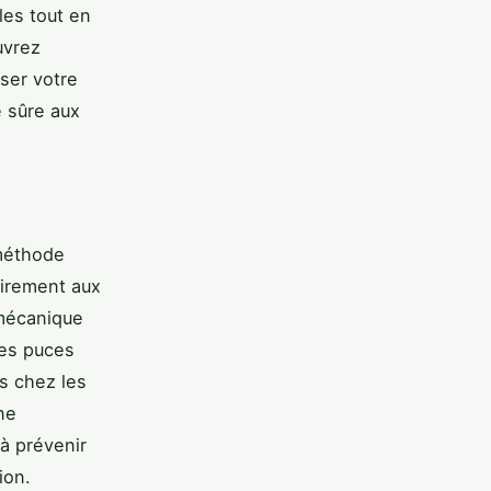
les tout en
uvrez
ser votre
e sûre aux
méthode
airement aux
 mécanique
les puces
es chez les
ne
à prévenir
ion.