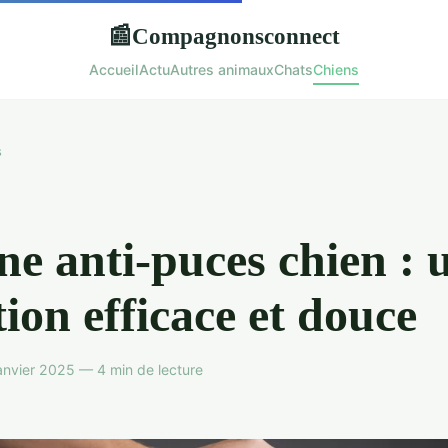
Compagnonsconnect
📰
Accueil
Actu
Autres animaux
Chats
Chiens
s
ne anti-puces chien : 
tion efficace et douce
anvier 2025 — 4 min de lecture