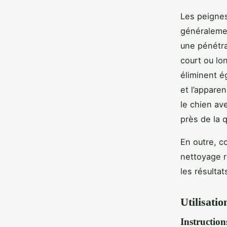
Les peignes
généralemen
une pénétra
court ou lon
éliminent ég
et l’apparen
le chien av
près de la 
En outre, c
nettoyage r
les résultat
Utilisatio
Instructio