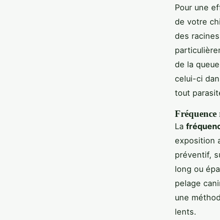
Pour une ef
de votre c
des racines
particulièr
de la queue
celui-ci da
tout parasi
Fréquence r
La
fréquenc
exposition 
préventif, s
long ou épa
pelage cani
une méthode
lents.