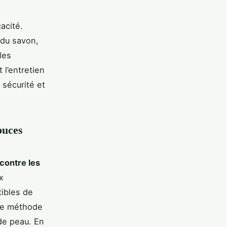
acité.
 du savon,
les
 l’entretien
 sécurité et
puces
contre les
x
tibles de
une méthode
de peau. En