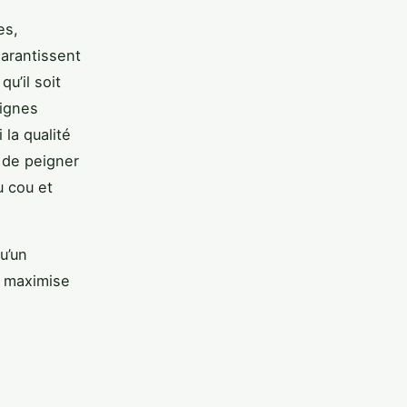
es,
garantissent
u’il soit
eignes
 la qualité
é de peigner
u cou et
u’un
, maximise