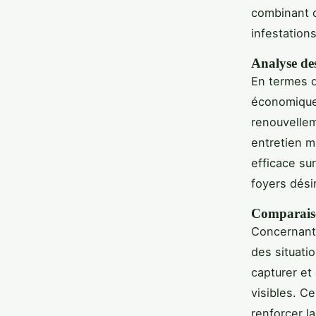
combinant 
infestation
Analyse des
En termes d
économique 
renouvellem
entretien mi
efficace su
foyers désir
Comparaison
Concernant 
des situati
capturer et
visibles. C
renforcer la