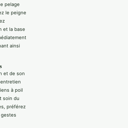
le pelage
ez le peigne
tez
n et la base
mmédiatement
nant ainsi
s
n et de son
entretien
iens à poil
t soin du
es, préférez
 gestes