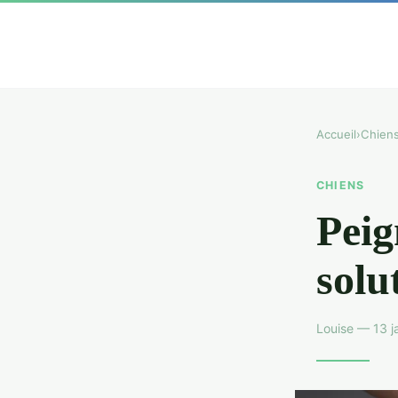
Accueil
›
Chien
CHIENS
Peig
solu
Louise — 13 j