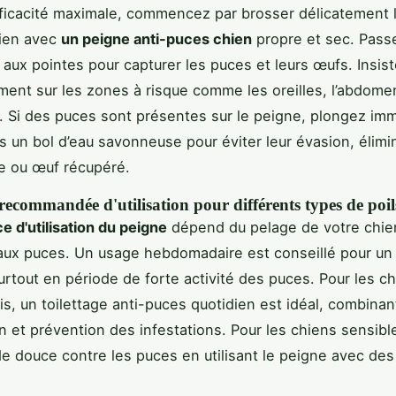
ficacité maximale, commencez par brosser délicatement 
hien avec
un peigne anti-puces chien
propre et sec. Pass
 aux pointes pour capturer les puces et leurs œufs. Insis
ement sur les zones à risque comme les oreilles, l’abdome
. Si des puces sont présentes sur le peigne, plongez i
ns un bol d’eau savonneuse pour éviter leur évasion, élimi
te ou œuf récupéré.
ecommandée d'utilisation pour différents types de poil
e d'utilisation du peigne
dépend du pelage de votre chie
aux puces. Un usage hebdomadaire est conseillé pour un 
urtout en période de forte activité des puces. Pour les ch
is, un toilettage anti-puces quotidien est idéal, combinan
n et prévention des infestations. Pour les chiens sensibl
 douce contre les puces en utilisant le peigne avec des