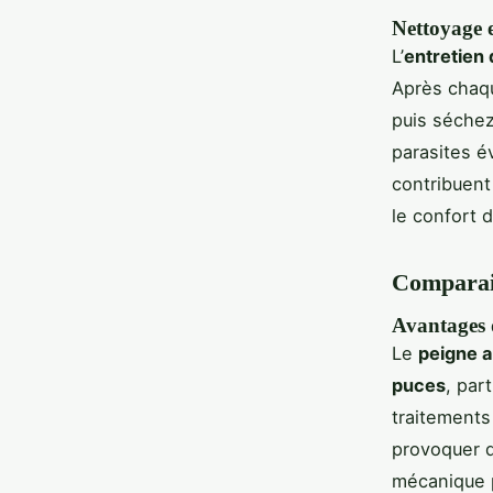
Nettoyage e
L’
entretien
Après chaqu
puis séchez
parasites év
contribuent
le confort 
Comparais
Avantages 
Le
peigne a
puces
, par
traitements
provoquer d
mécanique p