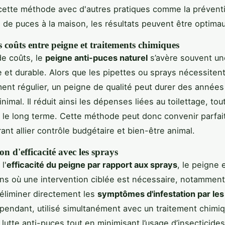
cette méthode avec d'autres pratiques comme la prévent
s de puces à la maison, les résultats peuvent être optima
 coûts entre peigne et traitements chimiques
e coûts, le
peigne anti-puces naturel
s’avère souvent un
et durable. Alors que les pipettes ou sprays nécessiten
ent régulier, un peigne de qualité peut durer des années
nimal. Il réduit ainsi les dépenses liées au toilettage, tou
r le long terme. Cette méthode peut donc convenir parfa
ant allier contrôle budgétaire et bien-être animal.
 d'efficacité avec les sprays
l'
efficacité du peigne par rapport aux sprays
, le peigne 
ons où une intervention ciblée est nécessaire, notamment
 éliminer directement les
symptômes d'infestation par le
ependant, utilisé simultanément avec un traitement chimiqu
 lutte anti-puces tout en minimisant l’usage d’insecticides