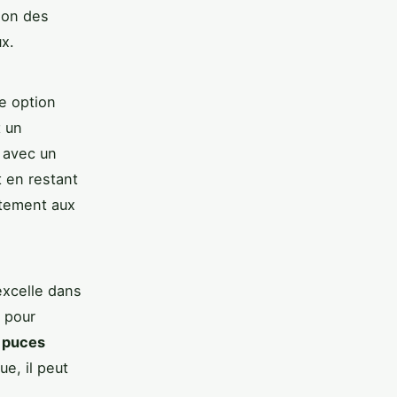
ion des
ux.
e option
t un
 avec un
t en restant
itement aux
excelle dans
 pour
s puces
e, il peut
.